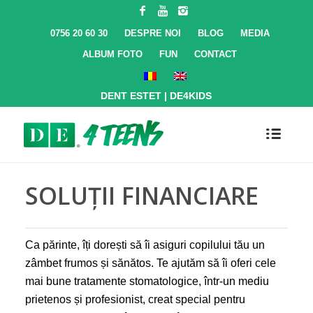
0756 20 60 30
DESPRE NOI
BLOG
MEDIA
ALBUM FOTO
FUN
CONTACT
DENT ESTET
|
DE4KIDS
SOLUȚII FINANCIARE
Ca părinte, îți dorești să îi asiguri copilului tău un
zâmbet frumos și sănătos. Te ajutăm să îi oferi cele
mai bune tratamente stomatologice, într-un mediu
prietenos și profesionist, creat special pentru